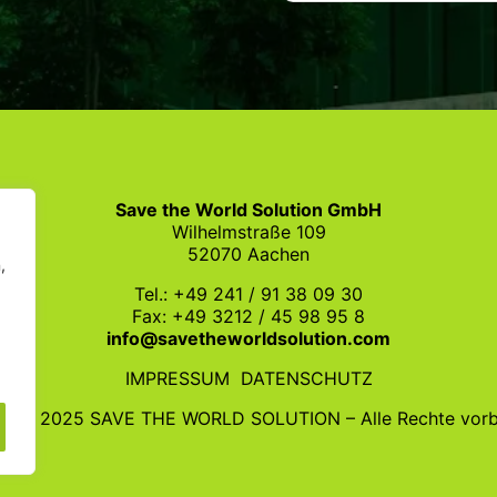
Save the World Solution GmbH
Wilhelmstraße 109
52070 Aachen
,
Tel.: +49 241 / 91 38 09 30
Fax: +49 3212 / 45 98 95 8
info@savetheworldsolution.com
IMPRESSUM
DATENSCHUTZ
ht © 2025 SAVE THE WORLD SOLUTION – Alle Rechte vorb