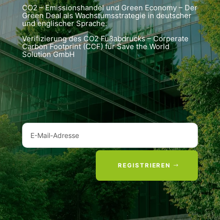
CO2 – Emissionshandel und Green Economy – Der
Green Deal als Wachstumsstrategie in deutscher
und englischer Sprache.
Verifizierung des CO2 Fußabdrucks – Corperate
Carbon Footprint (CCF) für Save the World
Solution GmbH
REGISTRIEREN